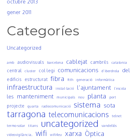
octubre 2013
gener 2011
Categoríes
Uncategorized
cablejat
audiovisuals
cambrils
amb
barcelona
catalonia
comunicacions
del
central
col·legi
cluster
d’iberdrola
fibra
edificis
estructurat
ftth
generació
informàtica
infraestructura
l’ajuntament
instal·lació
l’escola
planta
manteniment
les
municipals
nou
port
sistema
sota
projecte
quarta
radiocomunicació
tarragona
telecomunicacions
telnet
uncategorized
termo-solar
titans
vandellós
wifi
xarxa
Òptica
videovigilància,
wifi4eu