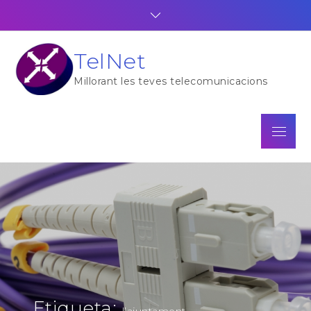
Skip
to
content
TelNet
Millorant les teves telecomunicacions
Menu
Etiqueta:
l’ajuntament