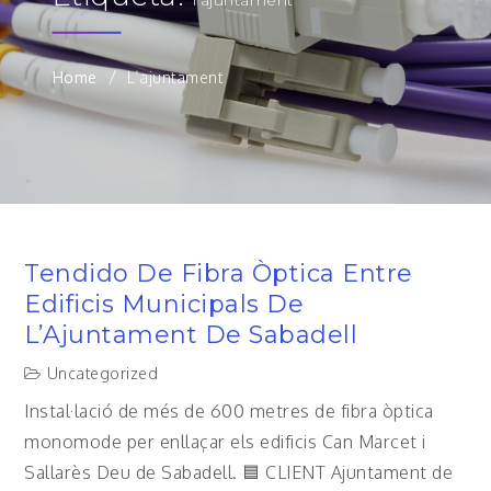
Home
L’ajuntament
Tendido De Fibra Òptica Entre
Edificis Municipals De
L’Ajuntament De Sabadell
Uncategorized
Instal·lació de més de 600 metres de fibra òptica
monomode per enllaçar els edificis Can Marcet i
Sallarès Deu de Sabadell. 🟦 CLIENT Ajuntament de