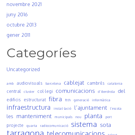
novembre 2021
juny 2016
octubre 2013
gener 2011
Categoríes
Uncategorized
cablejat
audiovisuals
cambrils
amb
barcelona
catalonia
comunicacions
del
central
col·legi
cluster
d’iberdrola
fibra
edificis
estructurat
ftth
generació
informàtica
infraestructura
l’ajuntament
instal·lació
l’escola
planta
manteniment
les
municipals
nou
port
sistema
sota
projecte
quarta
radiocomunicació
tarragona
telecomunicacions