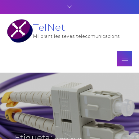
Skip
to
content
TelNet
Millorant les teves telecomunicacions
Menu
Etiqueta:
termo-solar