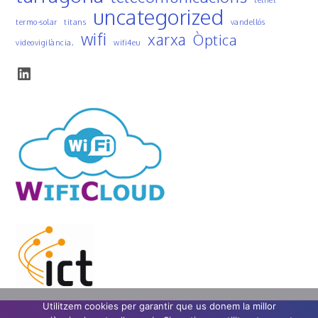
telnet
uncategorized
termo-solar
titans
vandellós
wifi
xarxa
Òptica
videovigilància,
wifi4eu
LinkedIn
Utilitzem cookies per garantir que us donem la millor