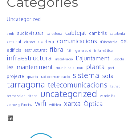
Categoríes
Uncategorized
cablejat
audiovisuals
cambrils
amb
barcelona
catalonia
comunicacions
del
central
col·legi
cluster
d’iberdrola
fibra
edificis
estructurat
ftth
generació
informàtica
infraestructura
l’ajuntament
instal·lació
l’escola
planta
manteniment
les
municipals
nou
port
sistema
sota
projecte
quarta
radiocomunicació
tarragona
telecomunicacions
telnet
uncategorized
termo-solar
titans
vandellós
wifi
xarxa
Òptica
videovigilància,
wifi4eu
LinkedIn