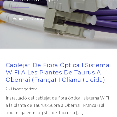
Home
Òptica
Cablejat De Fibra Òptica I Sistema
WiFi A Les Plantes De Taurus A
Obernai (França) I Oliana (Lleida)
Uncategorized
Instal·lació del cablejat de fibra òptica i sistema WiFi
a la planta de Taurus-Supra a Obernai (França) i al
nou magatzem logístic de Taurus a […]