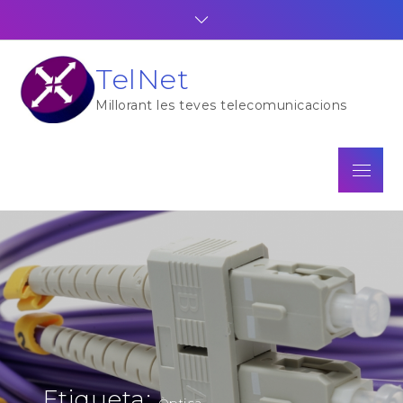
Skip
to
content
TelNet
Millorant les teves telecomunicacions
Menu
Etiqueta:
Òptica