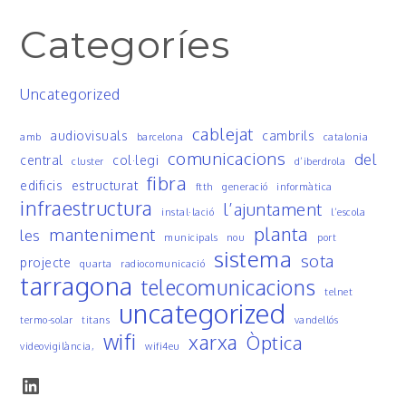
Categoríes
Uncategorized
cablejat
audiovisuals
cambrils
amb
barcelona
catalonia
comunicacions
del
central
col·legi
cluster
d’iberdrola
fibra
edificis
estructurat
ftth
generació
informàtica
infraestructura
l’ajuntament
instal·lació
l’escola
planta
manteniment
les
municipals
nou
port
sistema
sota
projecte
quarta
radiocomunicació
tarragona
telecomunicacions
telnet
uncategorized
termo-solar
titans
vandellós
wifi
xarxa
Òptica
videovigilància,
wifi4eu
LinkedIn