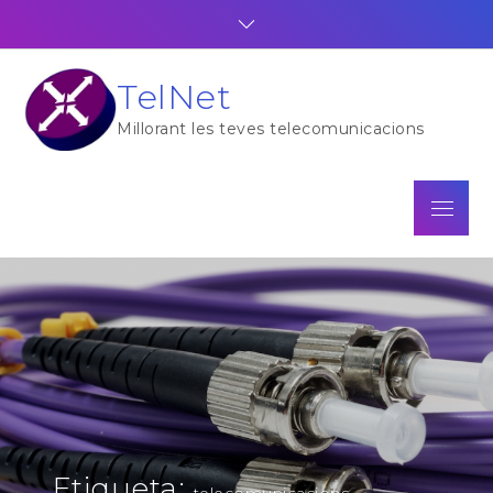
Skip
to
content
TelNet
Millorant les teves telecomunicacions
Menu
Etiqueta:
telecomunicacions