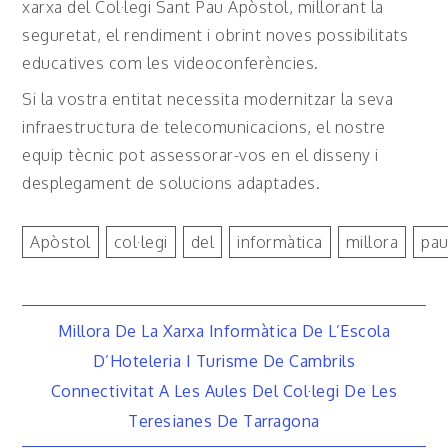
xarxa del Col·legi Sant Pau Apòstol, millorant la
seguretat, el rendiment i obrint noves possibilitats
educatives com les videoconferències.
Si la vostra entitat necessita modernitzar la seva
infraestructura de telecomunicacions, el nostre
equip tècnic pot assessorar-vos en el disseny i
desplegament de solucions adaptades.
Apòstol
Col·legi
Del
Informàtica
Millora
Pa
Navegació
Millora De La Xarxa Informàtica De L’Escola
D’Hoteleria I Turisme De Cambrils
d'entrades
Connectivitat A Les Aules Del Col·legi De Les
Teresianes De Tarragona