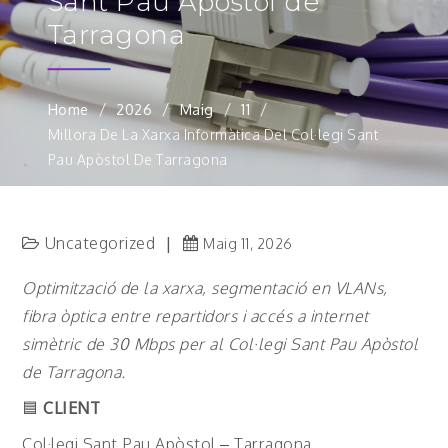
Sant Pau Apòstol de
Tarragona
Home
2026
Maig
11
Millora De La Xarxa Informàtica Del Col·legi Sant
Pau Apòstol De Tarragona
Uncategorized
Maig 11, 2026
Optimització de la xarxa, segmentació en VLANs,
fibra òptica entre repartidors i accés a internet
simètric de 30 Mbps per al Col·legi Sant Pau Apòstol
de Tarragona.
🟦
CLIENT
Col·legi Sant Pau Apòstol – Tarragona