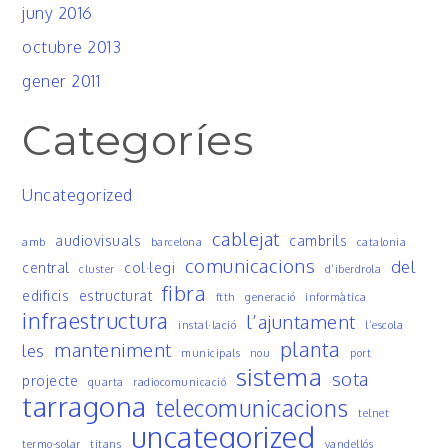
juny 2016
octubre 2013
gener 2011
Categoríes
Uncategorized
cablejat
audiovisuals
cambrils
amb
barcelona
catalonia
comunicacions
del
central
col·legi
cluster
d’iberdrola
fibra
edificis
estructurat
ftth
generació
informàtica
infraestructura
l’ajuntament
instal·lació
l’escola
planta
manteniment
les
municipals
nou
port
sistema
sota
projecte
quarta
radiocomunicació
tarragona
telecomunicacions
telnet
uncategorized
termo-solar
titans
vandellós