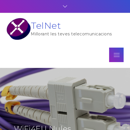
Skip
to
content
TelNet
Millorant les teves telecomunicacions
Menu
WiFi4EU Nules