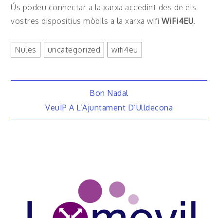
Ús podeu connectar a la xarxa accedint des de els
vostres dispositius mòbils a la xarxa wifi
WiFi4EU
.
Nules
Uncategorized
Wifi4eu
Navegació
Bon Nadal
VeuIP A L’Ajuntament D’Ulldecona
d'entrades