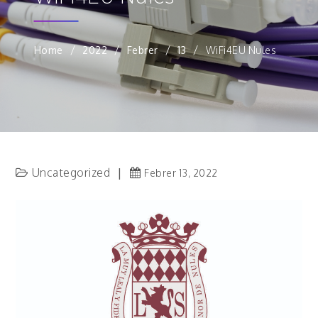
Home
2022
Febrer
13
WiFi4EU Nules
Uncategorized
Febrer 13, 2022