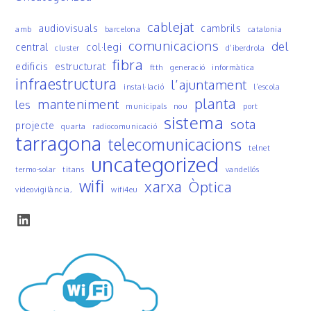
cablejat
audiovisuals
cambrils
amb
barcelona
catalonia
comunicacions
del
central
col·legi
cluster
d’iberdrola
fibra
edificis
estructurat
ftth
generació
informàtica
infraestructura
l’ajuntament
instal·lació
l’escola
planta
manteniment
les
municipals
nou
port
sistema
sota
projecte
quarta
radiocomunicació
tarragona
telecomunicacions
telnet
uncategorized
termo-solar
titans
vandellós
wifi
xarxa
Òptica
videovigilància,
wifi4eu
LinkedIn