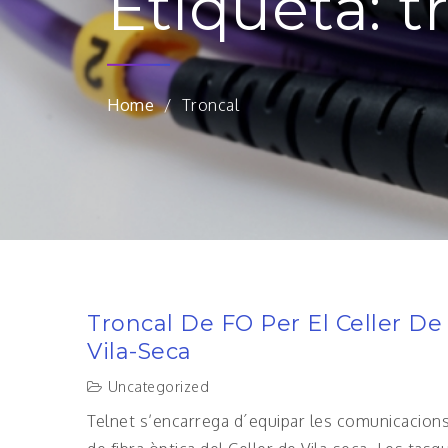
Etiqueta:
t
Home
Troncal
Troncal De FO Per El Celler De
Vila-Seca
Uncategorized
Telnet s’encarrega d´equipar les comunicacion