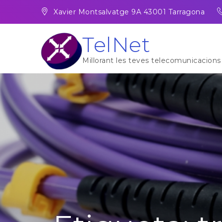
Skip
Xavier Montsalvatge 9A 43001 Tarragona
to
content
TelNet
Millorant les teves telecomunicacions