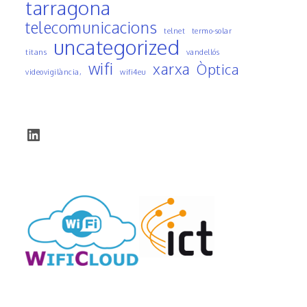
tarragona
telecomunicacions
telnet
termo-solar
uncategorized
titans
vandellós
wifi
xarxa
Òptica
videovigilància,
wifi4eu
LinkedIn