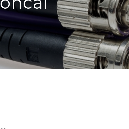
roncal
s