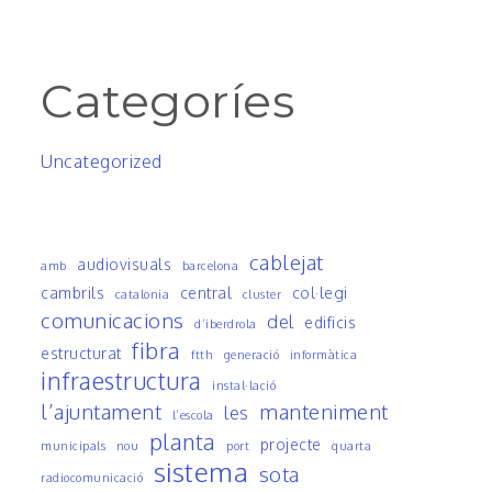
Categoríes
Uncategorized
cablejat
audiovisuals
amb
barcelona
cambrils
central
col·legi
catalonia
cluster
comunicacions
del
edificis
d’iberdrola
fibra
estructurat
ftth
generació
informàtica
infraestructura
instal·lació
l’ajuntament
manteniment
les
l’escola
planta
projecte
municipals
nou
port
quarta
sistema
sota
radiocomunicació