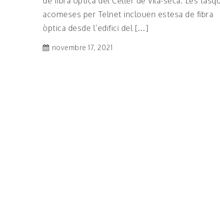
de fibra òptica del Celler de Vila-seca. Les tasq
acomeses per Telnet inclouen estesa de fibra
òptica desde l’edifici del […]
novembre 17, 2021